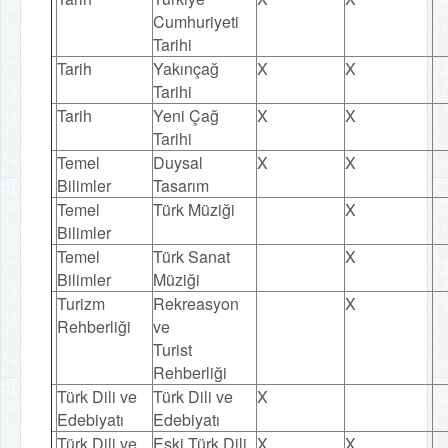
Cumhuriyeti
Tarihi
Tarih
Yakınçağ
X
X
Tarihi
Tarih
Yeni Çağ
X
X
Tarihi
Temel
Duysal
X
X
Bilimler
Tasarım
Temel
Türk Müziği
X
Bilimler
Temel
Türk Sanat
X
Bilimler
Müziği
Turizm
Rekreasyon
X
Rehberliği
ve
Turist
Rehberliği
Türk Dili ve
Türk Dili ve
X
Edebiyatı
Edebiyatı
Türk Dili ve
Eski Türk Dili
X
X