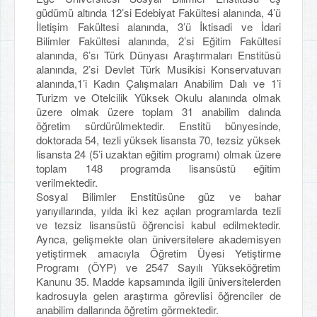
güdümü altında 12’si Edebiyat Fakültesi alanında, 4’ü
İletişim Fakültesi alanında, 3’ü İktisadi ve İdari
Bilimler Fakültesi alanında, 2’si Eğitim Fakültesi
alanında, 6’sı Türk Dünyası Araştırmaları Enstitüsü
alanında, 2’si Devlet Türk Musikisi Konservatuvarı
alanında,1’i Kadın Çalışmaları Anabilim Dalı ve 1’i
Turizm ve Otelcilik Yüksek Okulu alanında olmak
üzere olmak üzere toplam 31 anabilim dalında
öğretim sürdürülmektedir. Enstitü bünyesinde,
doktorada 54, tezli yüksek lisansta 70, tezsiz yüksek
lisansta 24 (5’i uzaktan eğitim programı) olmak üzere
toplam 148 programda lisansüstü eğitim
verilmektedir.
Sosyal Bilimler Enstitüsüne güz ve bahar
yarıyıllarında, yılda iki kez açılan programlarda tezli
ve tezsiz lisansüstü öğrencisi kabul edilmektedir.
Ayrıca, gelişmekte olan üniversitelere akademisyen
yetiştirmek amacıyla Öğretim Üyesi Yetiştirme
Programı (ÖYP) ve 2547 Sayılı Yükseköğretim
Kanunu 35. Madde kapsamında ilgili üniversitelerden
kadrosuyla gelen araştırma görevlisi öğrenciler de
anabilim dallarında öğretim görmektedir.