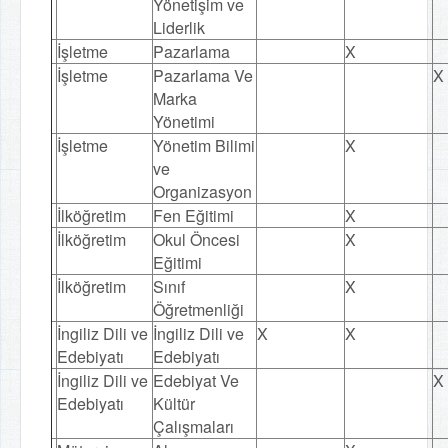
Yönetişim ve
Liderlik
İşletme
Pazarlama
X
İşletme
Pazarlama Ve
X
Marka
Yönetimi
İşletme
Yönetim Bilimi
X
ve
Organizasyon
İlköğretim
Fen Eğitimi
X
İlköğretim
Okul Öncesi
X
Eğitimi
İlköğretim
Sınıf
X
Öğretmenliği
İngiliz Dili ve
İngiliz Dili ve
X
X
Edebiyatı
Edebiyatı
İngiliz Dili ve
Edebiyat Ve
X
Edebiyatı
Kültür
Çalışmaları