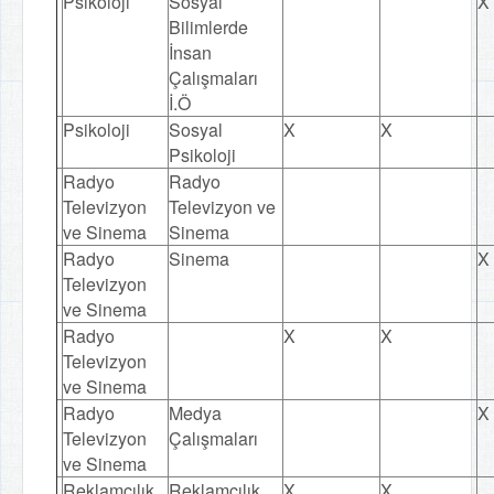
Psikoloji
Sosyal
X
Bilimlerde
İnsan
Çalışmaları
İ.Ö
Psikoloji
Sosyal
X
X
Psikoloji
Radyo
Radyo
Televizyon
Televizyon ve
ve Sinema
Sinema
Radyo
Sinema
X
Televizyon
ve Sinema
Radyo
X
X
Televizyon
ve Sinema
Radyo
Medya
X
Televizyon
Çalışmaları
ve Sinema
Reklamcılık
Reklamcılık
X
X