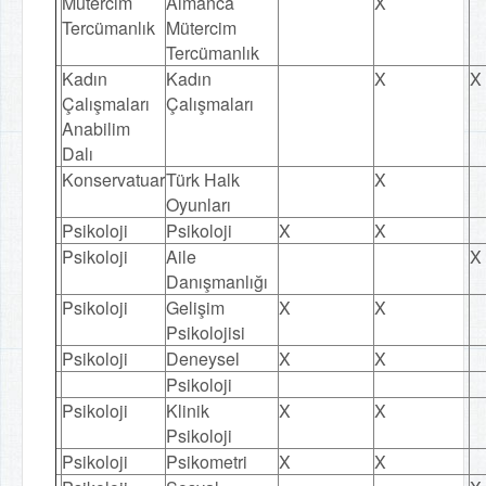
Mütercim
Almanca
X
Tercümanlık
Mütercim
Tercümanlık
Kadın
Kadın
X
X
Çalışmaları
Çalışmaları
Anabilim
Dalı
Konservatuar
Türk Halk
X
Oyunları
Psikoloji
Psikoloji
X
X
Psikoloji
Aile
X
Danışmanlığı
Psikoloji
Gelişim
X
X
Psikolojisi
Psikoloji
Deneysel
X
X
Psikoloji
Psikoloji
Klinik
X
X
Psikoloji
Psikoloji
Psikometri
X
X