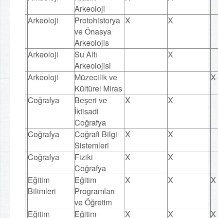
Arkeoloji
Arkeoloji
Protohistorya
X
X
ve Önasya
Arkeolojis
Arkeoloji
Su Altı
X
Arkeolojisi
Arkeoloji
Müzecilik ve
X
Kültürel Miras
Coğrafya
Beşeri ve
X
X
İktisadi
Coğrafya
Coğrafya
Coğrafi Bilgi
X
X
Sistemleri
Coğrafya
Fiziki
X
X
Coğrafya
Eğitim
Eğitim
X
X
X
Bilimleri
Programları
ve Öğretim
Eğitim
Eğitim
X
X
X