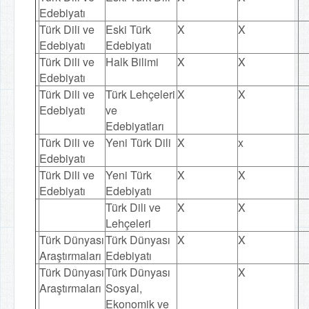
Edebiyatı
Türk Dili ve
Eski Türk
X
X
Edebiyatı
Edebiyatı
Türk Dili ve
Halk Bilimi
X
X
Edebiyatı
Türk Dili ve
Türk Lehçeleri
X
X
Edebiyatı
ve
Edebiyatları
Türk Dili ve
Yeni Türk Dili
X
x
Edebiyatı
Türk Dili ve
Yeni Türk
X
X
Edebiyatı
Edebiyatı
Türk Dili ve
X
X
Lehçeleri
Türk Dünyası
Türk Dünyası
X
X
Araştırmaları
Edebiyatı
Türk Dünyası
Türk Dünyası
X
Araştırmaları
Sosyal,
Ekonomik ve