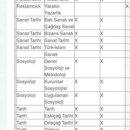
Reklamcılık
Yaratıcı
X
Yazarlık
Sanat Tarihi
Batı Sanatı ve
X
X
Çağdaş Sanat
Sanat Tarihi
Bizans Sanatı
X
X
Sanat Tarihi
Sanat Tarihi
X
X
Sanat Tarihi
Türk-İslam
X
X
Sanatı
Sosyoloji
Genel
X
X
Sosyoloji ve
Metodoloji
Sosyoloji
Kurumlar
X
X
Sosyolojisi
Sosyoloji
Uygulamalı
X
X
Sosyoloji
Tarih
Tarih
X
X
Tarih
Eskiçağ Tarihi
X
X
Tarih
Ortaçağ Tarihi
X
X
Tarih
Türkiye
X
X