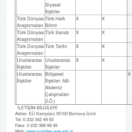
Siyasal
İlişkiler
Türk Dünyası
Türk Halk
X
X
Araştırmaları
Bilimi
Türk Dünyası
Türk Sanatı
X
X
Araştırmaları
Türk Dünyası
Türk Tarihi
X
X
Araştırmaları
Uluslararası
Uluslararası
X
X
İlişkiler
İlişkiler
Uluslararası
Bölgesel
X
İlişkiler
İlişkiler: AB-
Akdeniz
Çalışmaları
(İ.Ö.)
İLETİŞİM BİLGİLERİ
Adres: EÜ Kampüsü 35100 Bornova İzmir
Tel: 0 232 342 49 50
Faks: 0 232 388 99 49
Web:
www.sosbilen.ege.edu.tr