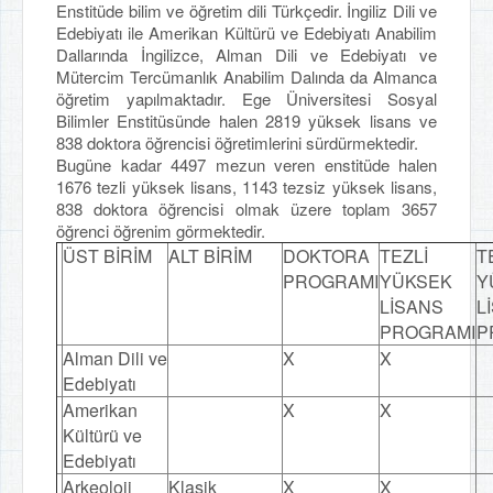
Enstitüde bilim ve öğretim dili Türkçedir. İngiliz Dili ve
Edebiyatı ile Amerikan Kültürü ve Edebiyatı Anabilim
Dallarında İngilizce, Alman Dili ve Edebiyatı ve
Mütercim Tercümanlık Anabilim Dalında da Almanca
öğretim yapılmaktadır. Ege Üniversitesi Sosyal
Bilimler Enstitüsünde halen 2819 yüksek lisans ve
838 doktora öğrencisi öğretimlerini sürdürmektedir.
Bugüne kadar 4497 mezun veren enstitüde halen
1676 tezli yüksek lisans, 1143 tezsiz yüksek lisans,
838 doktora öğrencisi olmak üzere toplam 3657
öğrenci öğrenim görmektedir.
ÜST BİRİM
ALT BİRİM
DOKTORA
TEZLİ
T
PROGRAMI
YÜKSEK
Y
LİSANS
L
PROGRAMI
P
Alman Dili ve
X
X
Edebiyatı
Amerikan
X
X
Kültürü ve
Edebiyatı
Arkeoloji
Klasik
X
X