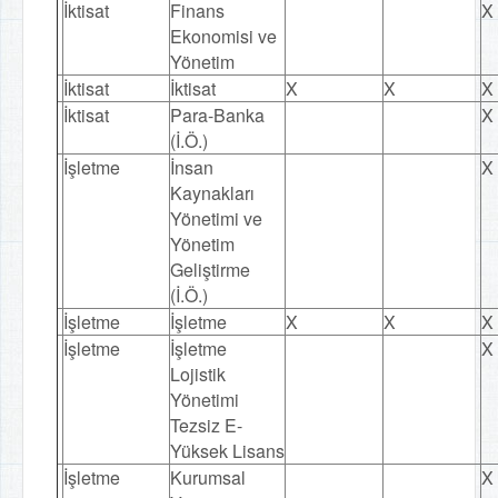
İktisat
Finans
X
Ekonomisi ve
Yönetim
İktisat
İktisat
X
X
X
İktisat
Para-Banka
X
(İ.Ö.)
İşletme
İnsan
X
Kaynakları
Yönetimi ve
Yönetim
Geliştirme
(İ.Ö.)
İşletme
İşletme
X
X
X
İşletme
İşletme
X
Lojistik
Yönetimi
Tezsiz E-
Yüksek Lisans
İşletme
Kurumsal
X