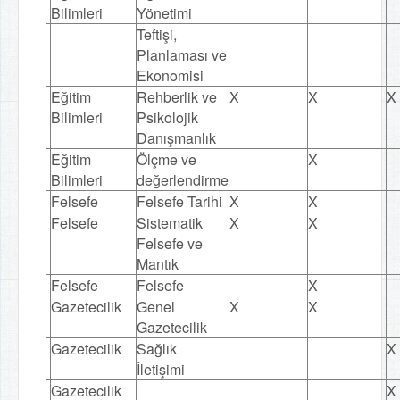
Bilimleri
Yönetimi
Teftişi,
Planlaması ve
Ekonomisi
Eğitim
Rehberlik ve
X
X
X
Bilimleri
Psikolojik
Danışmanlık
Eğitim
Ölçme ve
X
Bilimleri
değerlendirme
Felsefe
Felsefe Tarihi
X
X
Felsefe
Sistematik
X
X
Felsefe ve
Mantık
Felsefe
Felsefe
X
Gazetecilik
Genel
X
X
Gazetecilik
Gazetecilik
Sağlık
X
İletişimi
Gazetecilik
X