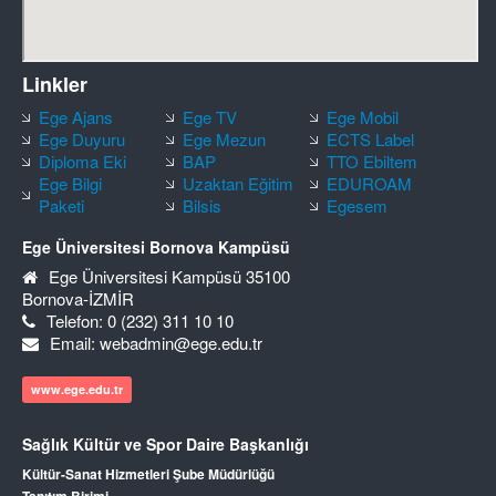
Linkler
Ege Ajans
Ege TV
Ege Mobil
Ege Duyuru
Ege Mezun
ECTS Label
Diploma Eki
BAP
TTO Ebiltem
Ege Bilgi
Uzaktan Eğitim
EDUROAM
Paketi
Bilsis
Egesem
Ege Üniversitesi Bornova Kampüsü
Ege Üniversitesi Kampüsü 35100
Bornova-İZMİR
Telefon: 0 (232) 311 10 10
Email: webadmin@ege.edu.tr
www.ege.edu.tr
Sağlık Kültür ve Spor Daire Başkanlığı
Kültür-Sanat Hizmetleri Şube Müdürlüğü