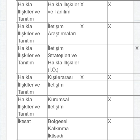
Halkla
Halkla İlişkiler
X
X
İlişkiler ve
ve Tanıtım
Tanıtım
Halkla
İletişim
X
X
İlişkiler ve
Araştırmaları
Tanıtım
Halkla
İletişim
X
İlişkiler ve
Stratejileri ve
Tanıtım
Halkla İlişkiler
(İ.Ö.)
Halkla
Kişilerarası
X
X
İlişkiler ve
İletişim
Tanıtım
Halkla
Kurumsal
X
İlişkiler ve
İletişim
Tanıtım
İktisat
Bölgesel
X
Kalkınma
İktisadı